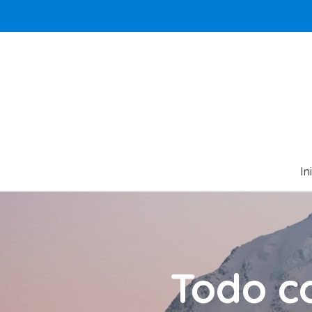
In
Todo c