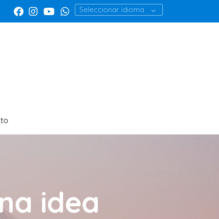
Seleccionar idioma
to
na idea