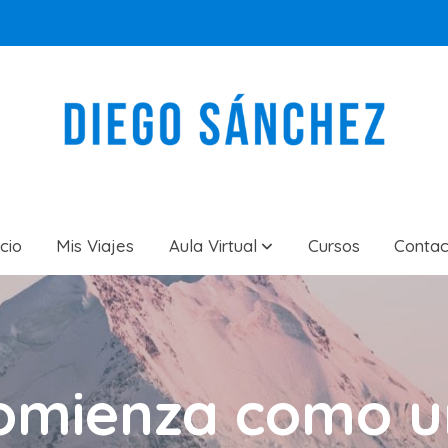
icio
Mis Viajes
Aula Virtual
Cursos
Contac
omienza como u