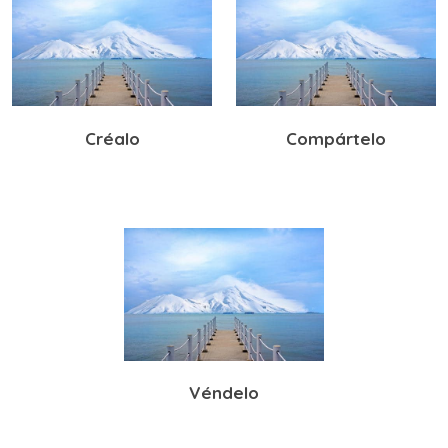
Créalo
Compártelo
Véndelo