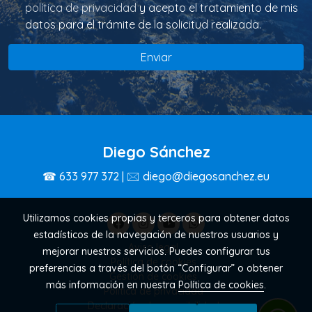
política de privacidad
y acepto el tratamiento de mis
datos para el trámite de la solicitud realizada.
Enviar
Diego Sánchez
☎ 633 977 372 | 🖂 diego@diegosanchez.eu
Utilizamos cookies propias y terceros para obtener datos
estadísticos de la navegación de nuestros usuarios y
Aviso legal
mejorar nuestros servicios. Puedes configurar tus
Política de cookies
preferencias a través del botón “Configurar” o obtener
Gestión de cookies
más información en nuestra
Política de cookies
.
Política de privacidad
Declaración de accesibilidad