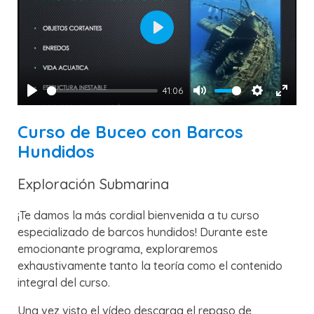
Play
41:06
Play
Mute
Settings
Enter
fullsc
Curso de Buceo con Barcos
Hundidos
Exploración Submarina
¡Te damos la más cordial bienvenida a tu curso
especializado de barcos hundidos! Durante este
emocionante programa, exploraremos
exhaustivamente tanto la teoría como el contenido
integral del curso.
Una vez visto el vídeo descarga el repaso de