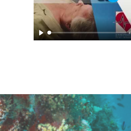
Play
4
Play